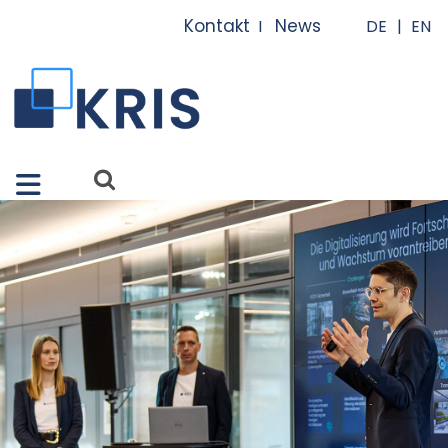
Close X
Kontakt
News
I
I
Merkmale
Lösungen
Apps
Services
Referenzen
Über uns
FAQ
News