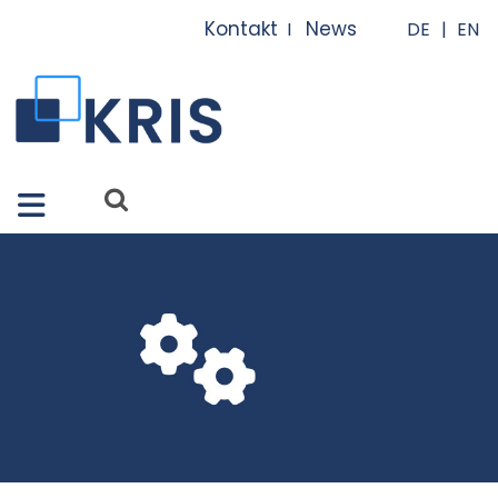
Close X
Kontakt
News
I
I
Merkmale
Lösungen
Apps
Services
Referenzen
Über uns
FAQ
News