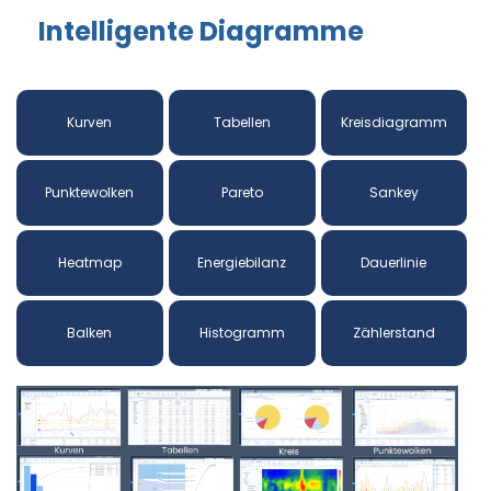
Intelligente Diagramme
Kurven
Tabellen
Kreisdiagramm
Punktewolken
Pareto
Sankey
Heatmap
Energiebilanz
Dauerlinie
Balken
Histogramm
Zählerstand