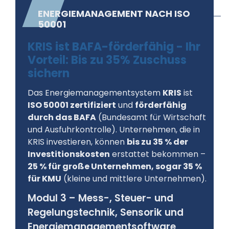
ENERGIEMANAGEMENT NACH ISO
50001
KRIS ist BAFA-förderfähig - Ihr
Vorteil: Bis zu 35% Zuschuss
sichern
Das Energiemanagementsystem
KRIS
ist
ISO 50001 zertifiziert
und
förderfähig
durch das BAFA
(Bundesamt für Wirtschaft
und Ausfuhrkontrolle). Unternehmen, die in
KRIS investieren, können
bis zu 35 % der
Investitionskosten
erstattet bekommen –
25 % für große Unternehmen, sogar 35 %
für KMU
(kleine und mittlere Unternehmen).
Modul 3 – Mess-, Steuer- und
Regelungstechnik, Sensorik und
Energiemanagementsoftware