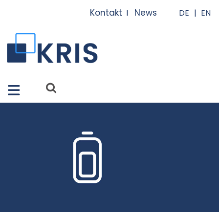
Close X
Kontakt
News
I
I
Merkmale
Lösungen
Apps
Services
Referenzen
Über uns
FAQ
News