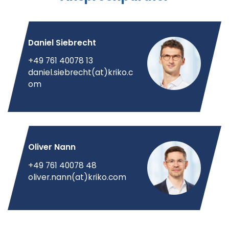
Weitere Infos finden Sie
hier
.
Daniel Siebrecht
+49 761 40078 13
daniel.siebrecht(at)kriko.c
om
Oliver Nann
+49 761 40078 48
oliver.nann(at)kriko.com