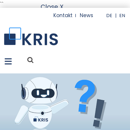
``
Close X
Kontakt
News
I
I
Merkmale
Lösungen
Apps
Services
Referenzen
Über uns
FAQ
News