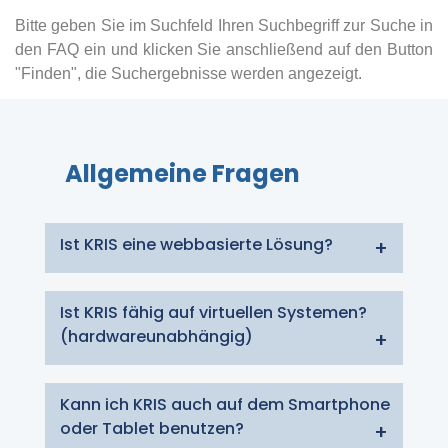
Bitte geben Sie im Suchfeld Ihren Suchbegriff zur Suche in
den FAQ ein und klicken Sie anschließend auf den Button
"Finden", die Suchergebnisse werden angezeigt.
Allgemeine Fragen
Ist KRIS eine webbasierte Lösung?
Ist KRIS fähig auf virtuellen Systemen?
KRIS basiert auf modernster
(hardwareunabhängig)
Webtechnologie und ist Betriebssystem-
und Geräteunabhängig. Eine Installation
ist nicht notwendig. Die Software lässt sich
Kann ich KRIS auch auf dem Smartphone
Ja, KRIS kann in einer virtuellen Umgebung
über jeden aktuellen Webbrowser
oder Tablet benutzen?
ausgeführt werden. Sowohl der Server als
aufrufen.