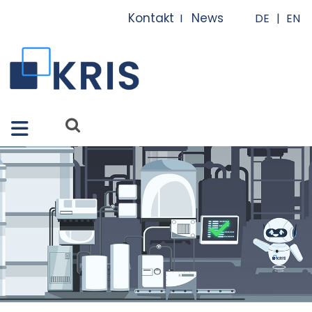
Close X
Kontakt
News
I
I
Merkmale
Lösungen
Apps
Services
Referenzen
Über uns
FAQ
News