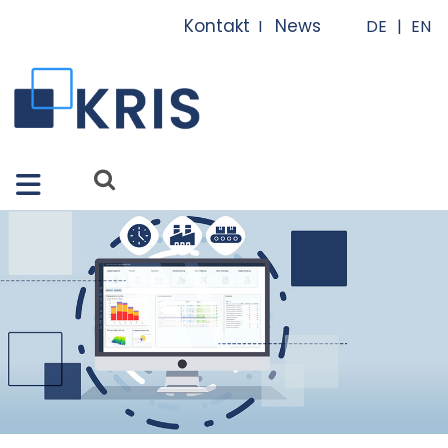
Close X
Kontakt
News
I
I
Merkmale
Lösungen
Apps
Services
Referenzen
Über uns
FAQ
News